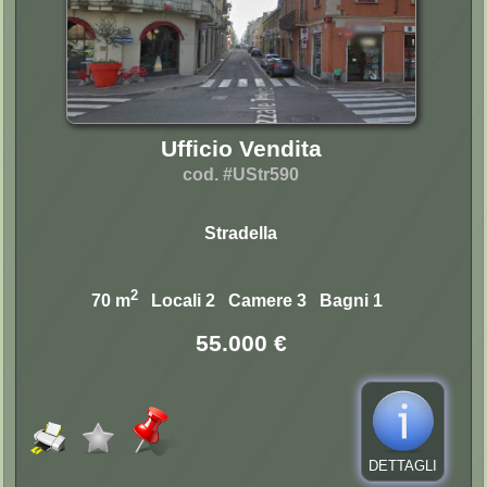
Ufficio Vendita
cod. #UStr590
Stradella
2
70 m
Locali 2 Camere 3 Bagni 1
55.000 €
DETTAGLI