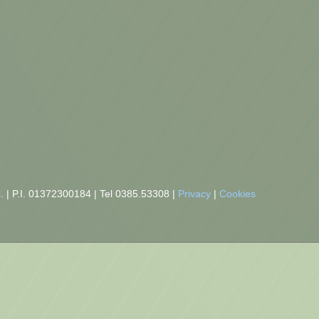
C.
|
P.I. 01372300184
|
Tel 0385.53308
|
Privacy
|
Cookies